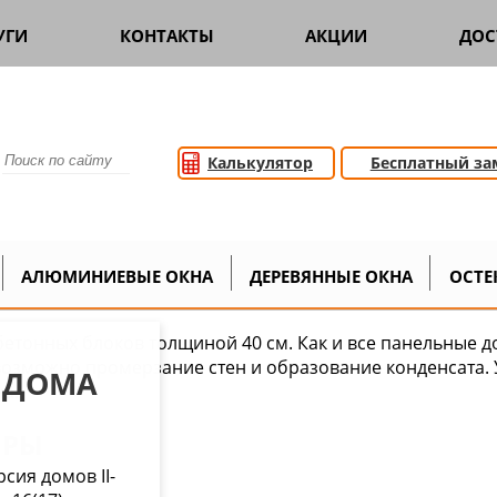
УГИ
КОНТАКТЫ
АКЦИИ
ДОС
Калькулятор
Бесплатный за
мов
Дом II-68-02
>
АЛЮМИНИЕВЫЕ ОКНА
ДЕРЕВЯННЫЕ ОКНА
ОСТЕ
онных блоков толщиной 40 см. Как и все панельные дома
озможно промерзание стен и образование конденсата. 
 ДОМА
а.
ИРЫ
сия домов II-