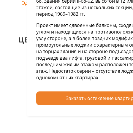
68. Здания серии II-68-02, высотой в 12 ил
Однокомнатная квартира #1
Однокомнатная 
этажей, состоящие из нескольких секций,
период 1969–1982 гг.
Проект имеет сдвоенные балконы, сходя
углом и находящиеся на противоположн
ЦЕНЫ НА ПЛАСТИКОВЫЕ ОКНА В
узлу стороне, а в более поздних модифик
прямоугольные лоджии с характерным 
на торцах здания и на стороне подъездо
Двухстворчатое окно
подъезде два лифта, грузовой и пассажи
последним жилым этажом расположен т
этаж. Недостаток серии – отсутствие лод
однокомнатных квартирах.
Заказать остекление кварти