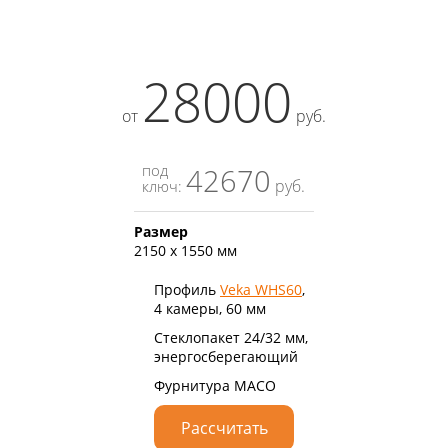
28000
от
руб.
под
42670
руб.
ключ:
Размер
2150 х 1550 мм
Профиль
Veka WHS60
,
4 камеры, 60 мм
Стеклопакет 24/32 мм,
энергосберегающий
Фурнитура MACO
Рассчитать