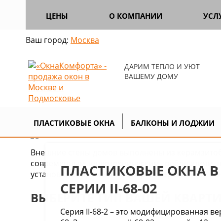
ЦЕНЫ
О КОМПАНИИ
УСЛ
Ваш город:
Москва
ДАРИМ ТЕПЛО И УЮТ
ВАШЕМУ ДОМУ
Главная
Цены
Цены по типам до
>
>
ПЛАСТИКОВЫЕ ОКНА
БАЛКОНЫ И ЛОДЖИИ
Внешние стены домов выполнены из керамзитобет
современным теплотехническим требованиям, в
ПЛАСТИКОВЫЕ ОКНА В
установив современные энергосберегающие окн
СЕРИИ II-68-02
ВЫБЕРИТЕ ТИП ВАШЕЙ КВАРТ
Серия II-68-2 – это модифицированная вер