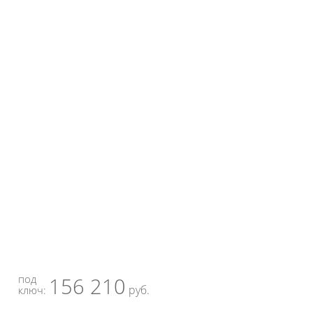
под
156 210
руб.
ключ: