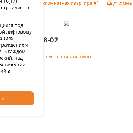
и 16(17)
квартира #2
Двухкомнатная квартира #1
Двухкомнат
 строились в
щиеся под
ой лифтовому
 ДОМА II-68-02
ациях -
ограждением
в. В каждом
Трехстворчатое окно
рский, над
ехнический
жий в
ры