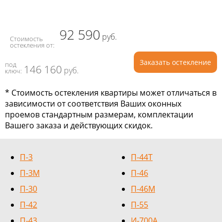
92 590
руб.
Стоимость
остекления от:
Заказать остекление
под
146 160
руб.
ключ:
* Стоимость остекления квартиры может отличаться в
зависимости от соответствия Ваших оконных
проемов стандартным размерам, комплектации
Вашего заказа и действующих скидок.
П-3
П-44Т
П-3М
П-46
П-30
П-46М
П-42
П-55
П-43
И-700А