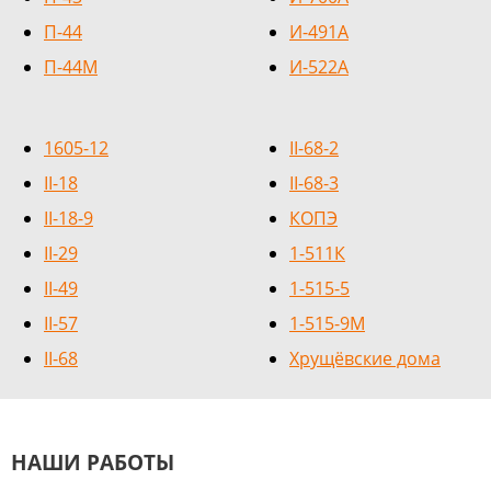
П-44
И-491А
П-44М
И-522А
1605-12
II-68-2
II-18
II-68-3
II-18-9
КОПЭ
II-29
1-511К
II-49
1-515-5
II-57
1-515-9М
II-68
Хрущёвские дома
НАШИ РАБОТЫ