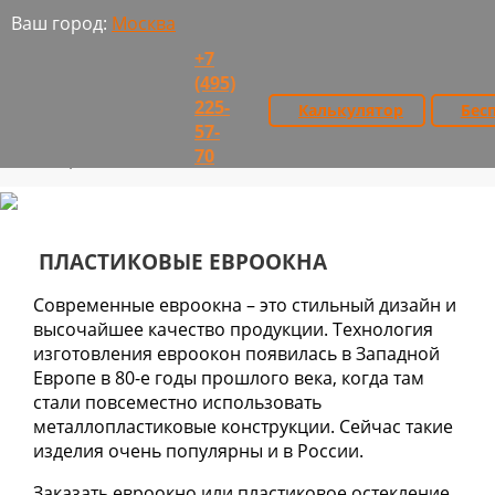
Ваш город:
Москва
+7
(495)
225-
Бес
Калькулятор
57-
Главная
Продукция
Пластиковые окна
>
>
70
Евроокна
>
ПЛАСТИКОВЫЕ ЕВРООКНА
Современные евроокна – это стильный дизайн и
высочайшее качество продукции. Технология
изготовления евроокон появилась в Западной
Европе в 80-е годы прошлого века, когда там
стали повсеместно использовать
металлопластиковые конструкции. Сейчас такие
изделия очень популярны и в России.
Заказать евроокно или пластиковое остекление