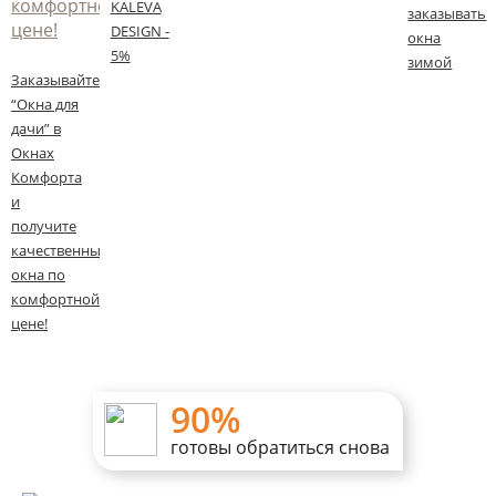
KALEVA
заказывать
DESIGN -
окна
5%
зимой
Заказывайте
“Окна для
дачи” в
Окнах
Комфорта
и
получите
качественные
окна по
комфортной
цене!
90%
готовы обратиться снова