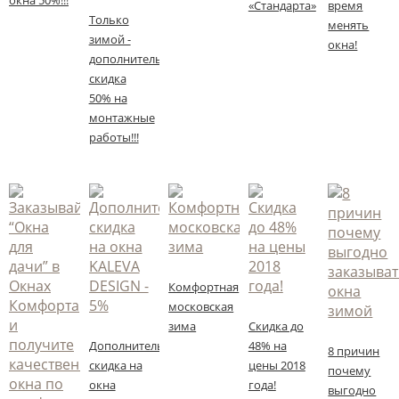
окна 50%!!!
«Стандарта»
время
Только
менять
зимой -
окна!
дополнительная
скидка
50% на
монтажные
работы!!!
Комфортная
московская
зима
Скидка до
Дополнительная
48% на
8 причин
скидка на
цены 2018
почему
окна
года!
выгодно