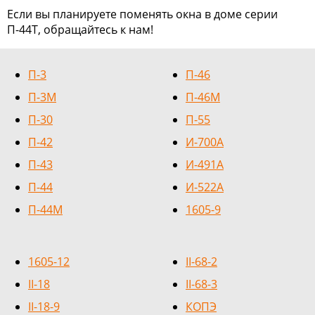
Если вы планируете поменять окна в доме серии
П-44Т, обращайтесь к нам!
П-3
П-46
П-3М
П-46М
П-30
П-55
П-42
И-700А
П-43
И-491А
П-44
И-522А
П-44М
1605-9
1605-12
II-68-2
II-18
II-68-3
II-18-9
КОПЭ