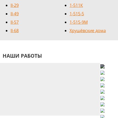
II-29
1-511К
II-49
1-515-5
II-57
1-515-9М
II-68
Хрущёвские дома
НАШИ РАБОТЫ