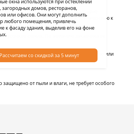
ые окна используются при остеклении
, загородных домов, ресторанов,
й лист стекла расчерчивается с помощью
ов или офисов. Они могут дополнить
ьзуемые материалы отличаются устойчивостью к
р любого помещения, привлечь
е к фасаду здания, выделив его на фоне
ых.
ых кусочков стекла. По желанию заказчика ее
и), фоновых пленок, имитирующих матовую или
Рассчитаем со скидкой за 5 минут
о защищено от пыли и влаги, не требует особого