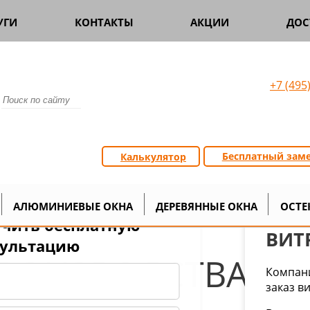
УГИ
КОНТАКТЫ
АКЦИИ
ДОС
+7 (495
Бесплатный зам
Калькулятор
Витражи художественные
>
АЛЮМИНИЕВЫЕ ОКНА
ДЕРЕВЯННЫЕ ОКНА
ОСТЕ
чить бесплатную
ВИТ
сультацию
ПРОИЗВОДСТВА
Компани
заказ в