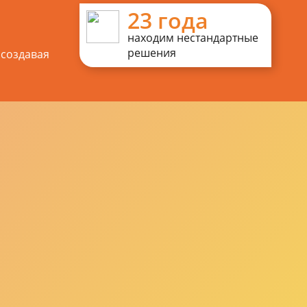
23 года
находим нестандартные
решения
 создавая