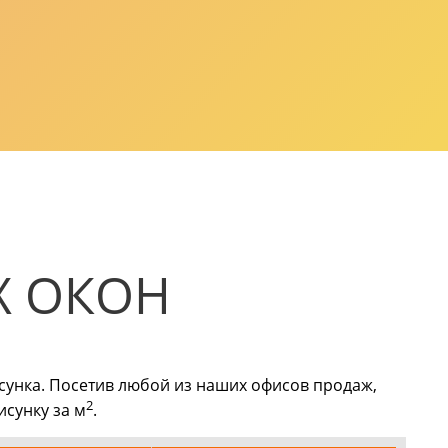
Х ОКОН
исунка. Посетив любой из наших офисов продаж,
2
исунку за м
.