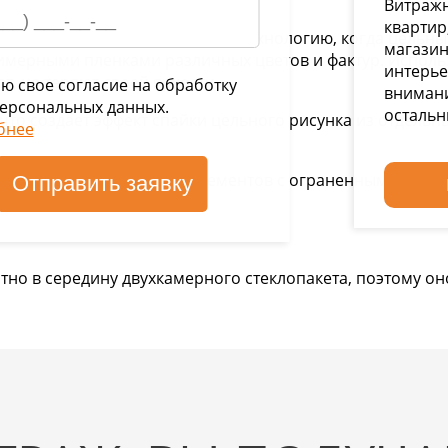
Витражн
квартир
ем классическую английскую технологию, когда цельны
магазин
лимерными пленками различных цветов и фактур. Испол
интерье
т, не теряют своей яркости.
ю свое согласие на обработку
внимани
ерсональных данных.
остальн
что создает эффект спайки цельного рисунка из отдельн
бнее
м бевелей (стеклянных элементов с ограненными краям
но в середину двухкамерного стеклопакета, поэтому он