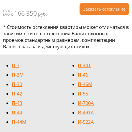
Заказать остекление
под
166 350
руб.
ключ:
* Стоимость остекления квартиры может отличаться в
зависимости от соответствия Ваших оконных
проемов стандартным размерам, комплектации
Вашего заказа и действующих скидок.
П-3
П-44Т
П-3М
П-46
П-30
П-46М
П-42
П-55
П-43
И-700А
П-44
И-491А
П-44М
И-522А