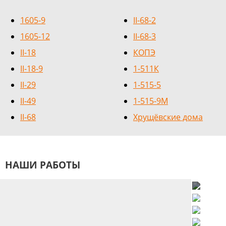
1605-9
II-68-2
1605-12
II-68-3
II-18
КОПЭ
II-18-9
1-511К
II-29
1-515-5
II-49
1-515-9М
II-68
Хрущёвские дома
НАШИ РАБОТЫ