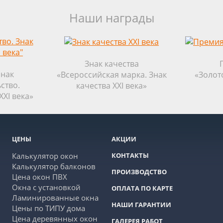
Наши награды
Знак качества
знак
«Всероссийская марка. Знак
«Золот
ство.
качества XXI века»
XXI века»
ЦЕНЫ
АКЦИИ
Калькулятор окон
КОНТАКТЫ
Калькулятор балконов
ПРОИЗВОДСТВО
Цена окон ПВХ
Окна с установкой
ОПЛАТА ПО КАРТЕ
Ламинированные окна
НАШИ ГАРАНТИИ
Цены по ТИПУ дома
Цена деревянных окон
ГАЛЕРЕЯ РАБОТ