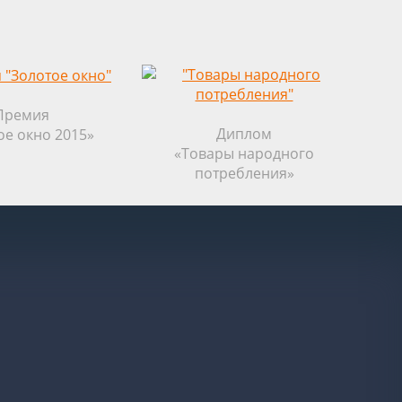
Премия
Диплом
ое окно 2015»
«Товары народного
потребления»