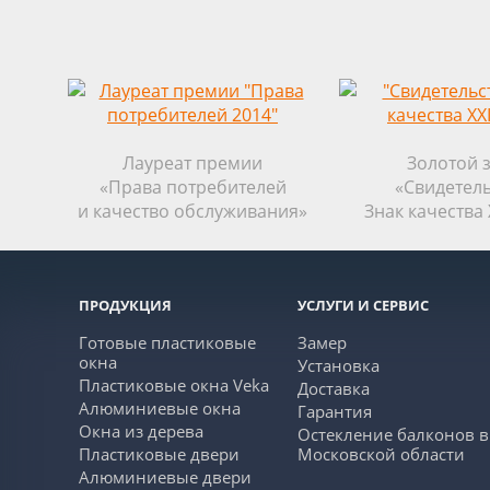
Лауреат премии
Золотой 
«Права потребителей
«Свидетель
и качество обслуживания»
Знак качества 
ПРОДУКЦИЯ
УСЛУГИ И СЕРВИС
Готовые пластиковые
Замер
окна
Установка
Пластиковые окна Veka
Доставка
Алюминиевые окна
Гарантия
Окна из дерева
Остекление балконов в
Пластиковые двери
Московской области
Алюминиевые двери