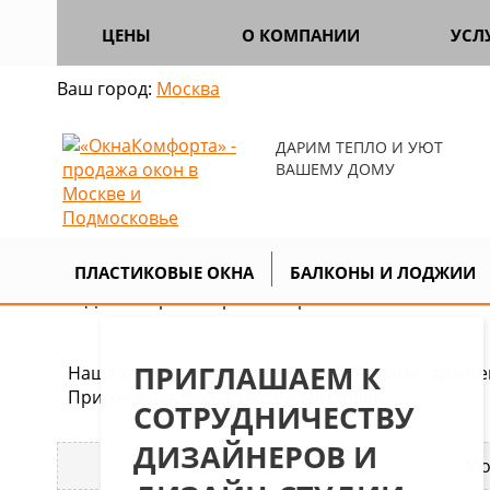
ЦЕНЫ
О КОМПАНИИ
УСЛ
Ваш город:
Москва
ДАРИМ ТЕПЛО И УЮТ
ВАШЕМУ ДОМУ
Главная
О компании
Дизайнерам
>
>
ПЛАСТИКОВЫЕ ОКНА
БАЛКОНЫ И ЛОДЖИИ
ПРИГЛАШАЕМ К
Наша компания работает с дизайнерами, архите
Присоединяйтесь к нашей команде!
СОТРУДНИЧЕСТВУ
ДИЗАЙНЕРОВ И
Мо