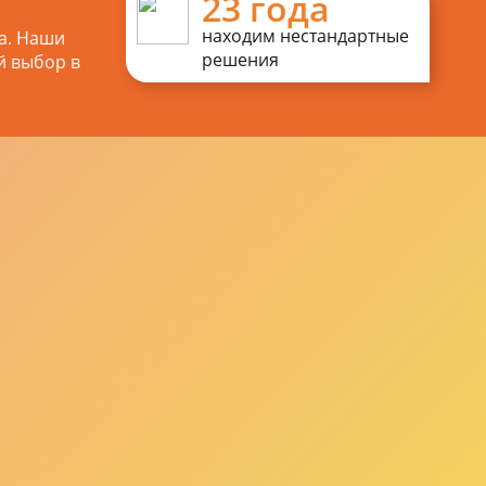
23 года
находим нестандартные
а. Наши
решения
й выбор в