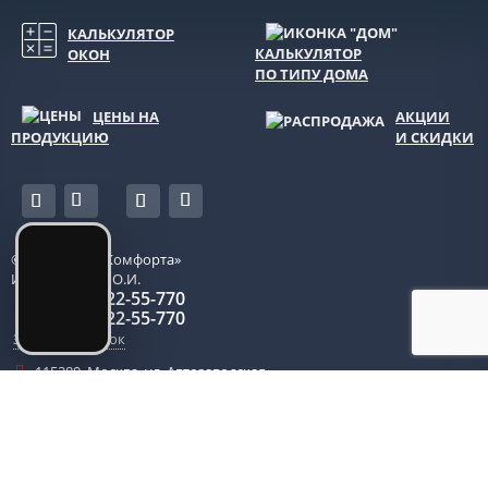
КАЛЬКУЛЯТОР
КАЛЬКУЛЯТОР
ОКОН
ПО ТИПУ ДОМА
ЦЕНЫ НА
АКЦИИ
ПРОДУКЦИЮ
И СКИДКИ
© 2026
«Окна Комфорта»
ИП Боровкова О.И.
+7 (495) 22-55-770
+7 (985) 22-55-770
Заказать звонок
115280
,
Москва
,
ул. Автозаводская
д. 14, оф. 203
centr-ofis@oknakomforta.com
Пн. — Пт.: с 10:00 до 20:00, Сб. — Вс.: с 10:00 до 19:00