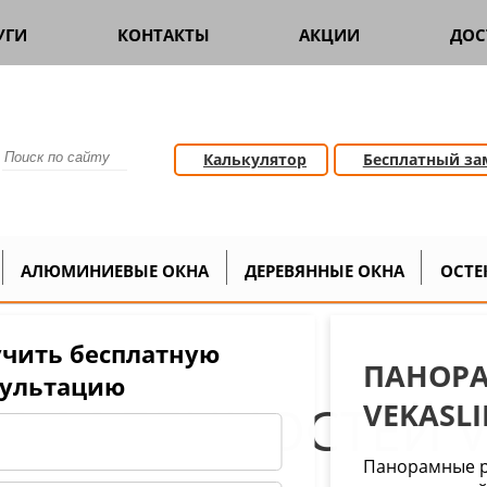
УГИ
КОНТАКТЫ
АКЦИИ
ДОС
Калькулятор
Бесплатный за
ластиковые двери
Панорамные двери
>
АЛЮМИНИЕВЫЕ ОКНА
ДЕРЕВЯННЫЕ ОКНА
ОСТЕ
чить бесплатную
ПАНОРА
сультацию
 ОСОБЕННОСТЕЙ V
VEKASLI
Панорамные р