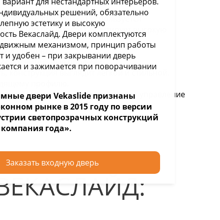
вариант для нестандартных интерьеров.
ндивидуальных решений, обязательно
классу А+, стеклопакет используется
лепную эстетику и высокую
огом, что все вместе гарантирует высокую
сть Векаслайд. Двери комплектуются
движным механизмом, принцип работы
го увеличивая.
т и удобен – при закрывании дверь
т дополнительные профили.
кается и зажимается при поворачивании
ь, конструкция выглядит легкой и стильной.
одящему профилю.
ура обеспечивает легкое и простое управление
мные двери Vekaslide признаны
конном рынке в 2015 году по версии
стрии светопрозрачных конструкций
 компания года».
Заказать входную дверь
ВЕКАСЛАЙД: