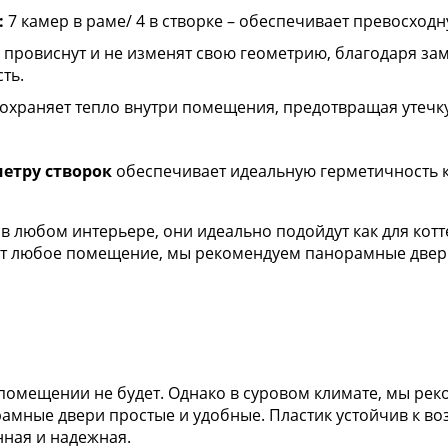
:
7 камер в раме/ 4 в створке – обеспечивает превосход
 провиснут и не изменят свою геометрию, благодаря з
ть.
сохраняет тепло внутри помещения, предотвращая утечку
етру створок
обеспечивает идеальную герметичность к
 любом интерьере, они идеально подойдут как для котте
чат любое помещение, мы рекомендуем панорамные двер
помещении не будет. Однако в суровом климате, мы рек
орамные двери простые и удобные. Пластик устойчив к в
нная и надежная.