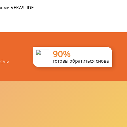
рьми VEKASLIDE.
90%
готовы обратиться снова
 Они