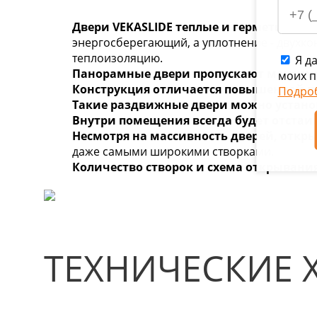
Двери VEKASLIDE теплые и герметичные
энергосберегающий, а уплотнение - двухко
теплоизоляцию.
Я да
Панорамные двери пропускают максим
моих п
Конструкция отличается повышенной 
Подро
Такие раздвижные двери можно установ
Внутри помещения всегда будет отстаив
Несмотря на массивность дверей, откры
даже самыми широкими створками.
Количество створок и схема открывани
ТЕХНИЧЕСКИЕ 