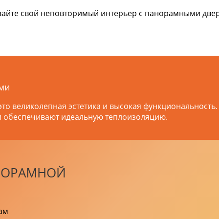
авайте свой неповторимый интерьер с панорамными две
ами
то великолепная эстетика и высокая функциональность.
и обеспечивают идеальную теплоизоляцию.
НОРАМНОЙ
ам