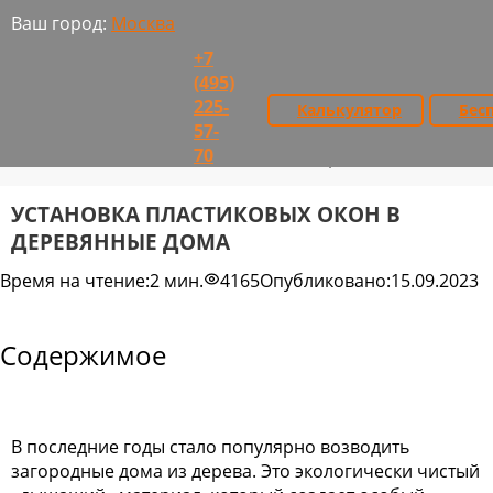
Ваш город:
Москва
+7
(495)
225-
Бес
Калькулятор
57-
Главная
Полезное об окнах
>
>
70
Установка пластиковых окон в деревянные дома
УСТАНОВКА ПЛАСТИКОВЫХ ОКОН В
ДЕРЕВЯННЫЕ ДОМА
Время на чтение:
2 мин.
4165
Опубликовано:
15.09.2023
Содержимое
В последние годы стало популярно возводить
загородные дома из дерева. Это экологически чистый