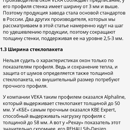
Производитель окон VEKA соблюдает предписание, у
его профиля стенка имеет ширину от 3 мм и выше.
Поэтому продукция завода стала основой стандартов
в России. Два других производителя, которых мы
рассматриваем в этой статье намеренно идут на шаг
по удешевлению продукции, поэтому сокращают
толщину стенки, поддерживая ее на уровне 2,5-3 мм.
1.3 Ширина стеклопакета
Нельзя судить о характеристиках окон только по
показателям профиля. Ведь и сохранение тепла, и
защита от шумов определяется также толщиной
стеклопакета, но внушительный размер потребуют
прочного профиля.
У компании VEKA таким профилем оказался Alphaline,
который выдерживает стеклопакет толщиной до 50
мм. У «КБЕ» самым прочным оказался KBE Expert,
способный выдерживать нагрузку профиля с
толщиной до 58 мм. А вот у «Рехау» показатель этот
значительно скромнее, его REHAU Sib-Design,