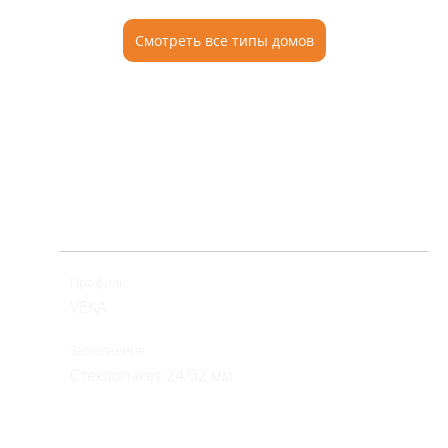
Смотреть все типы домов
Теплое остекление
Надежный барьер от уличного шума и
теплопотерь. Заказав остекление в комплексе с
утеплением, вы получите дополнительную
полноценную комнату.
Профиль:
VEKA
Заполнение:
Стеклопакет 24/32 мм
Цена от: