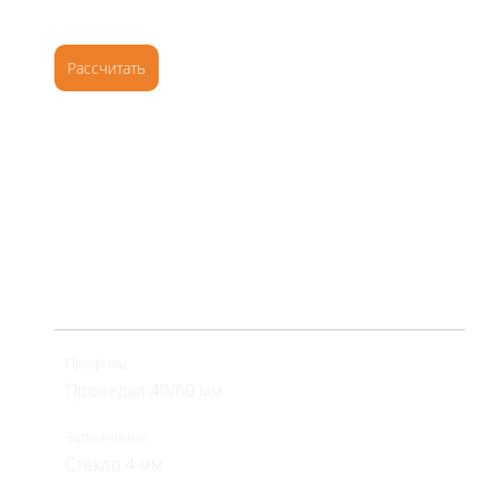
3 800
2
руб
/м
Рассчитать
Подробнее
Холодное остекление
Качественная защита от осадков, ветра и пыли.
Раздвижные створки позволяют удобно
организовать пространство на небольшом балконе
или лоджии.
Профиль:
Проведал 40/60 мм
Заполнение:
Стекло 4 мм