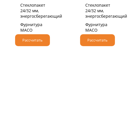
Стеклопакет
Стеклопакет
24/32 мм,
24/32 мм,
энергосберегающий
энергосберегающий
Фурнитура
Фурнитура
MACO
MACO
Рассчитать
Рассчитать
НАДЕЖНЫЙ НЕМЕЦКИЙ ПРОФИЛЬ
При производстве мы используем
высококачественные профильные системы класса
«А» от немецкого бренда VEKA.
Крупнейший производитель ПВХ профилей,
который более 50 лет поставляет оконные и
дверные решения по всему миру.