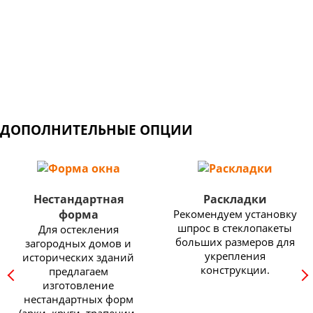
Широкий выбор профильных систем: от недорогих
конструкций для балконов и дачных домов, до
изделий премиум класса с самыми высокими
показателями энергоэффективности.
ДОПОЛНИТЕЛЬНЫЕ ОПЦИИ
Нестандартная
Раскладки
форма
Рекомендуем установку
шпрос в стеклопакеты
Для остекления
больших размеров для
загородных домов и
укрепления
исторических зданий
конструкции.
предлагаем
изготовление
нестандартных форм
(арки, круги, трапеции,