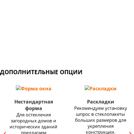
который более 50 лет поставляет оконные и
дверные решения по всему миру.
Широкий выбор профильных систем: от недорогих
конструкций для балконов и дачных домов, до
изделий премиум класса с самыми высокими
показателями энергоэффективности.
ДОПОЛНИТЕЛЬНЫЕ ОПЦИИ
Нестандартная
Раскладки
форма
Рекомендуем установку
шпрос в стеклопакеты
Для остекления
больших размеров для
загородных домов и
укрепления
исторических зданий
конструкции.
предлагаем