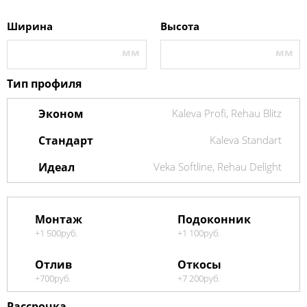
Ширина
Высота
Тип профиля
Эконом
Kaleva Profi, Rehau Blitz
Стандарт
Kaleva Standart
Идеал
Veka Softline, Rehau Delight
Монтаж
Подоконник
+1 500
руб.
+1 100
руб.
Отлив
Откосы
+700
руб.
+7 200
руб.
Рассрочка