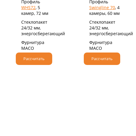
Профиль
Профиль
WHS72
, 5
Swingline 70
, 4
камер, 72 мм
камеры, 60 мм
Стеклопакет
Стеклопакет
24/32 мм,
24/32 мм,
энергосберегающий
энергосберегающий
Фурнитура
Фурнитура
MACO
MACO
Рассчитать
Рассчитать
НАДЕЖНЫЙ НЕМЕЦКИЙ ПРОФИЛЬ
При производстве мы используем
высококачественные профильные системы класса
«А» от немецкого бренда VEKA.
Крупнейший производитель ПВХ профилей,