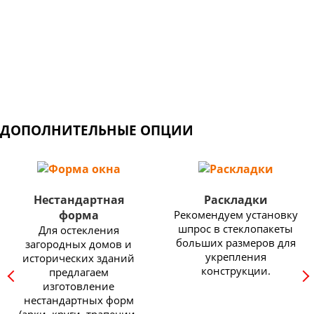
Широкий выбор профильных систем: от недорогих
конструкций для балконов и дачных домов, до
изделий премиум класса с самыми высокими
показателями энергоэффективности.
ДОПОЛНИТЕЛЬНЫЕ ОПЦИИ
Нестандартная
Раскладки
форма
Рекомендуем установку
шпрос в стеклопакеты
Для остекления
больших размеров для
загородных домов и
укрепления
исторических зданий
конструкции.
предлагаем
изготовление
нестандартных форм
(арки, круги, трапеции,