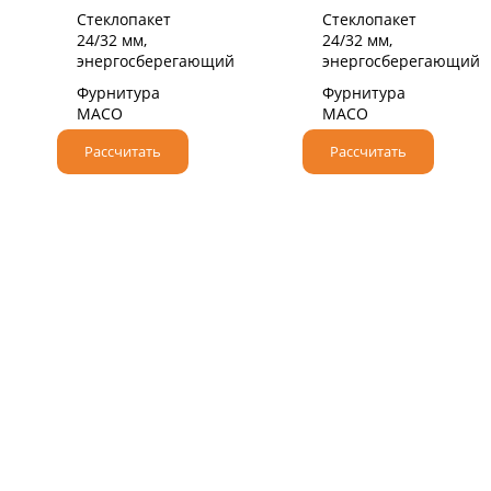
Стеклопакет
Стеклопакет
24/32 мм,
24/32 мм,
энергосберегающий
энергосберегающий
Фурнитура
Фурнитура
MACO
MACO
Рассчитать
Рассчитать
НАДЕЖНЫЙ НЕМЕЦКИЙ ПРОФИЛЬ
При производстве мы используем
высококачественные профильные системы класса
«А» от немецкого бренда VEKA.
Крупнейший производитель ПВХ профилей,
который более 50 лет поставляет оконные и
дверные решения по всему миру.