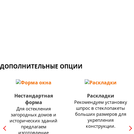
дверные решения по всему миру.
Широкий выбор профильных систем: от недорогих
конструкций для балконов и дачных домов, до
изделий премиум класса с самыми высокими
показателями энергоэффективности.
ДОПОЛНИТЕЛЬНЫЕ ОПЦИИ
Нестандартная
Раскладки
форма
Рекомендуем установку
шпрос в стеклопакеты
Для остекления
больших размеров для
загородных домов и
укрепления
исторических зданий
конструкции.
предлагаем
изготовление