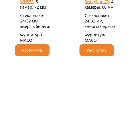
WHS72
, 5
Swingline 70
, 4
камер, 72 мм
камеры, 60 мм
Стеклопакет
Стеклопакет
24/32 мм,
24/32 мм,
энергосберегающий
энергосберегающий
Фурнитура
Фурнитура
MACO
MACO
Рассчитать
Рассчитать
НАДЕЖНЫЙ НЕМЕЦКИЙ ПРОФИЛЬ
При производстве мы используем
высококачественные профильные системы класса
«А» от немецкого бренда VEKA.
Крупнейший производитель ПВХ профилей,
который более 50 лет поставляет оконные и