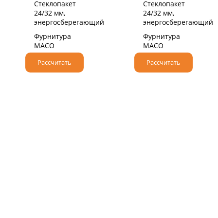
Стеклопакет
Стеклопакет
24/32 мм,
24/32 мм,
энергосберегающий
энергосберегающий
Фурнитура
Фурнитура
MACO
MACO
Рассчитать
Рассчитать
НАДЕЖНЫЙ НЕМЕЦКИЙ ПРОФИЛЬ
При производстве мы используем
высококачественные профильные системы класса
«А» от немецкого бренда VEKA.
Крупнейший производитель ПВХ профилей,
который более 50 лет поставляет оконные и
дверные решения по всему миру.