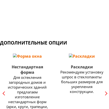
Широкий выбор профильных систем: от недорогих
конструкций для балконов и дачных домов, до
изделий премиум класса с самыми высокими
показателями энергоэффективности.
ДОПОЛНИТЕЛЬНЫЕ ОПЦИИ
Нестандартная
Раскладки
форма
Рекомендуем установку
шпрос в стеклопакеты
Для остекления
больших размеров для
загородных домов и
укрепления
исторических зданий
конструкции.
предлагаем
изготовление
нестандартных форм
(арки, круги, трапеции,