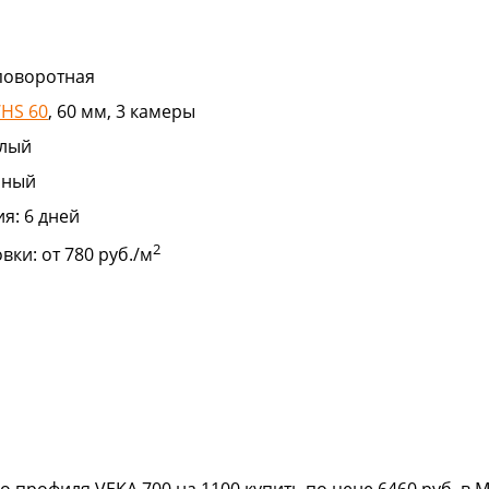
 поворотная
HS 60
, 60 мм, 3 камеры
лый
рный
ия:
6 дней
2
овки:
от 780 руб./м