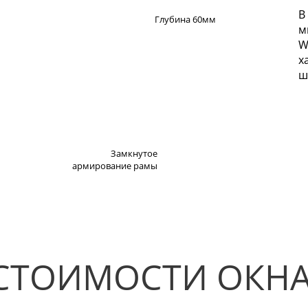
В
Глубина 60мм
м
W
х
ш
Замкнутое
армирование рамы
СТОИМОСТИ ОКНА