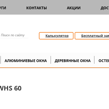
УГИ
КОНТАКТЫ
АКЦИИ
ДОС
Калькулятор
Бесплатный за
 окна
Одностворчатые
Одностворчатое пласти
>
>
АЛЮМИНИЕВЫЕ ОКНА
ДЕРЕВЯННЫЕ ОКНА
ОСТЕ
WHS 60