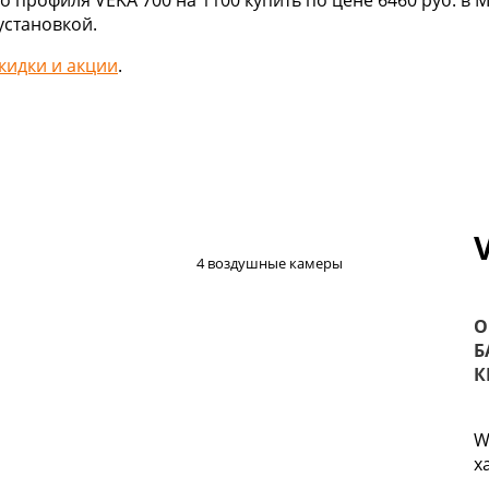
 профиля VEKA 700 на 1100 купить по цене 6460 руб. в 
установкой.
кидки и акции
.
4 воздушные камеры
О
Б
К
W
х