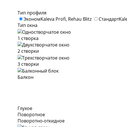
Тип профиля
Эконом
Kaleva Profi, Rehau Blitz
Стандарт
Kal
Тип окна
1 створка
2 створки
3 створки
Балкон
Глухое
Поворотное
Поворотно-откидное