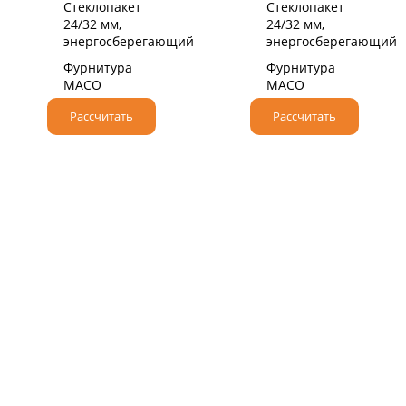
Стеклопакет
Стеклопакет
24/32 мм,
24/32 мм,
энергосберегающий
энергосберегающий
Фурнитура
Фурнитура
MACO
MACO
Рассчитать
Рассчитать
НАДЕЖНЫЙ НЕМЕЦКИЙ ПРОФИЛЬ
При производстве мы используем
высококачественные профильные системы класса
«А» от немецкого бренда VEKA.
Крупнейший производитель ПВХ профилей,
который более 50 лет поставляет оконные и
дверные решения по всему миру.