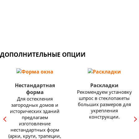
Широкий выбор профильных систем: от недорогих
конструкций для балконов и дачных домов, до
изделий премиум класса с самыми высокими
показателями энергоэффективности.
ДОПОЛНИТЕЛЬНЫЕ ОПЦИИ
Нестандартная
Раскладки
форма
Рекомендуем установку
шпрос в стеклопакеты
Для остекления
больших размеров для
загородных домов и
укрепления
исторических зданий
конструкции.
предлагаем
изготовление
нестандартных форм
(арки, круги, трапеции,