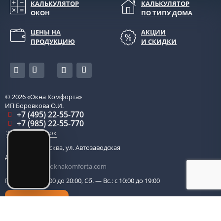
КАЛЬКУЛЯТОР
КАЛЬКУЛЯТОР
ОКОН
ПО ТИПУ ДОМА
ЦЕНЫ НА
АКЦИИ
ПРОДУКЦИЮ
И СКИДКИ
© 2026
«Окна Комфорта»
ИП Боровкова О.И.
+7 (495) 22-55-770
+7 (985) 22-55-770
Заказать звонок
115280
,
Москва
,
ул. Автозаводская
д. 14, оф. 203
centr-ofis@oknakomforta.com
Пн. — Пт.: с 10:00 до 20:00, Сб. — Вс.: с 10:00 до 19:00
Обратный звонок
Политика в отношении обработки персональных данных