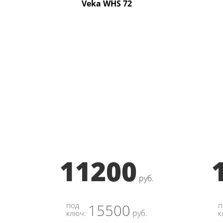
Veka WHS 72
11200
руб.
под
п
15500
руб.
ключ:
к