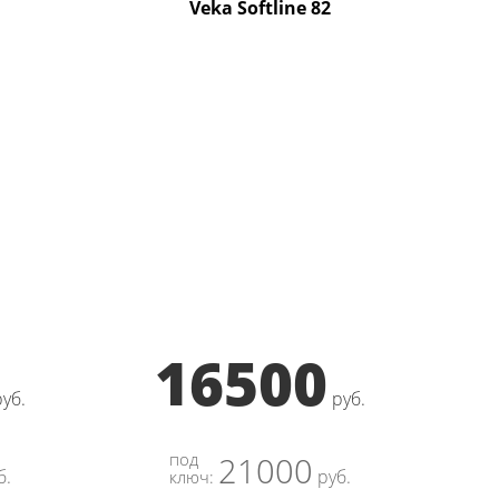
Veka Softline 82
16500
руб.
руб.
под
21000
б.
руб.
ключ: