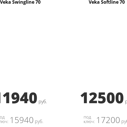
Veka Swingline 70
Veka Softline 70
11940
12500
руб.
од
под
15940
17200
руб.
ру
люч:
ключ: