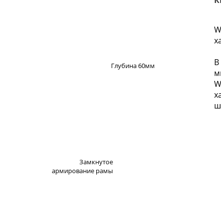
К
W
х
В
Глубина 60мм
м
W
х
ш
Замкнутое
армирование рамы