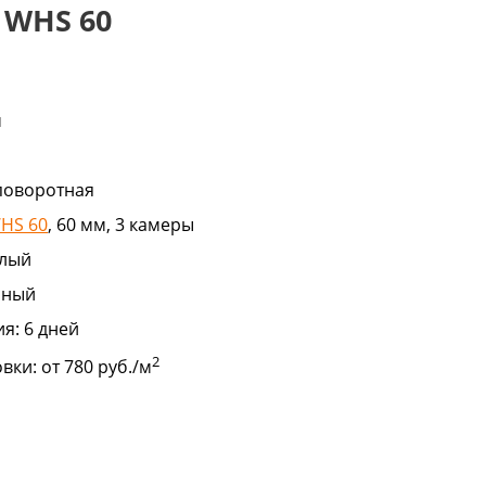
 WHS 60
м
 поворотная
HS 60
, 60 мм, 3 камеры
лый
рный
ия:
6 дней
2
овки:
от 780 руб./м