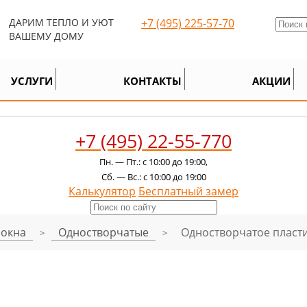
ДАРИМ ТЕПЛО И УЮТ
+7 (495) 225-57-70
ВАШЕМУ ДОМУ
+7 (495
УГИ
УСЛУГИ
АЛЮМИНИЕВЫЕ ОКНА
АЛЮМИНИЕВЫЕ ОКНА
КОНТАКТЫ
КОНТАКТЫ
ДЕРЕВЯННЫЕ ОКНА
ДЕРЕВЯННЫЕ ОКНА
АКЦИИ
АКЦИИ
ОСТЕ
ОСТЕ
ДОС
+7 (495)
22-55-770
Пн. — Пт.: с 10:00 до 19:00,
Сб. — Вс.: с 10:00 до 19:00
Калькулятор
Бесплатный замер
 окна
Одностворчатые
Одностворчатое пласти
>
>