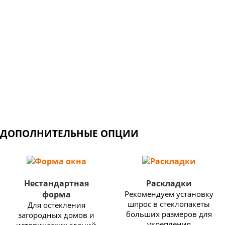
Крупнейший производитель ПВХ профилей,
который более 50 лет поставляет оконные и
дверные решения по всему миру.
Широкий выбор профильных систем: от недорогих
конструкций для балконов и дачных домов, до
изделий премиум класса с самыми высокими
показателями энергоэффективности.
ДОПОЛНИТЕЛЬНЫЕ ОПЦИИ
Нестандартная
Раскладки
форма
Рекомендуем установку
шпрос в стеклопакеты
Для остекления
больших размеров для
загородных домов и
укрепления
исторических зданий