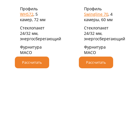
Профиль
Профиль
WHS72
, 5
Swingline 70
, 4
камер, 72 мм
камеры, 60 мм
Стеклопакет
Стеклопакет
24/32 мм,
24/32 мм,
энергосберегающий
энергосберегающий
Фурнитура
Фурнитура
MACO
MACO
Рассчитать
Рассчитать
НАДЕЖНЫЙ НЕМЕЦКИЙ ПРОФИЛЬ
При производстве мы используем
высококачественные профильные системы класса
«А» от немецкого бренда VEKA.