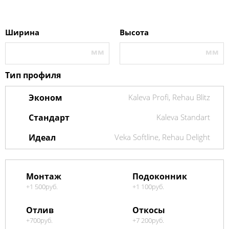
Ширина
Высота
Тип профиля
Эконом
Kaleva Profi, Rehau Blitz
Стандарт
Kaleva Standart
Идеал
Veka Softline, Rehau Delight
Монтаж
Подоконник
+1 500
руб.
+1 100
руб.
Отлив
Откосы
+700
руб.
+7 200
руб.