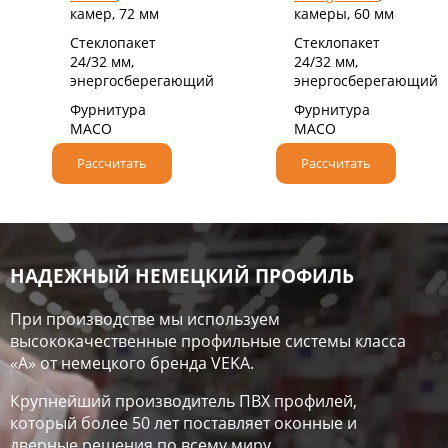
камер, 72 мм
камеры, 60 мм
Стеклопакет
Стеклопакет
24/32 мм,
24/32 мм,
энергосберегающий
энергосберегающий
Фурнитура
Фурнитура
MACO
MACO
Рассчитать
Рассчитать
НАДЕЖНЫЙ НЕМЕЦКИЙ ПРОФИЛЬ
При производстве мы используем
высококачественные профильные системы класса
«А» от немецкого бренда VEKA.
Крупнейший производитель ПВХ профилей,
который более 50 лет поставляет оконные и
дверные решения по всему миру.