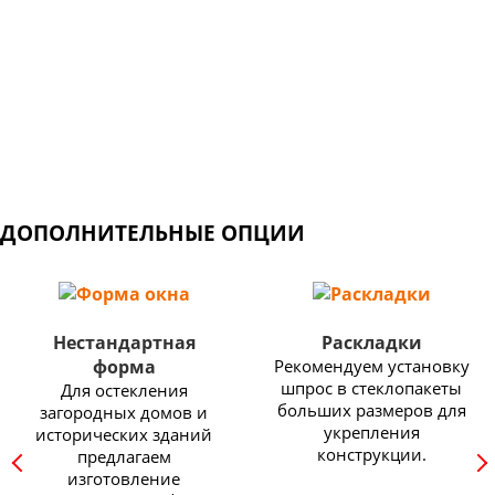
Широкий выбор профильных систем: от недорогих
конструкций для балконов и дачных домов, до
изделий премиум класса с самыми высокими
показателями энергоэффективности.
ДОПОЛНИТЕЛЬНЫЕ ОПЦИИ
Нестандартная
Раскладки
форма
Рекомендуем установку
шпрос в стеклопакеты
Для остекления
больших размеров для
загородных домов и
укрепления
исторических зданий
конструкции.
предлагаем
изготовление