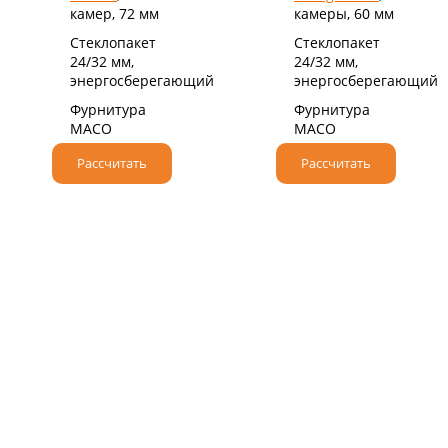
камер, 72 мм
камеры, 60 мм
Стеклопакет
Стеклопакет
24/32 мм,
24/32 мм,
энергосберегающий
энергосберегающий
Фурнитура
Фурнитура
MACO
MACO
Рассчитать
Рассчитать
НАДЕЖНЫЙ НЕМЕЦКИЙ ПРОФИЛЬ
При производстве мы используем
высококачественные профильные системы класса
«А» от немецкого бренда VEKA.
Крупнейший производитель ПВХ профилей,
который более 50 лет поставляет оконные и
дверные решения по всему миру.