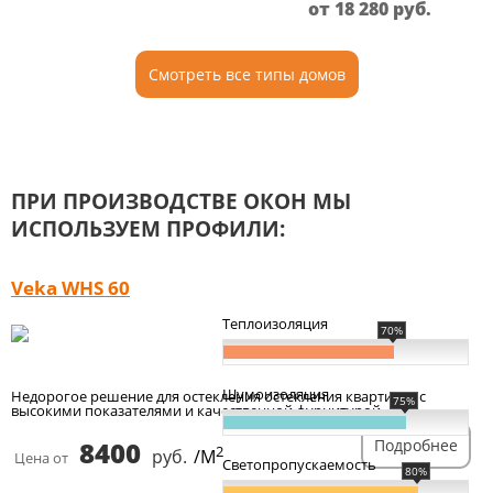
от 18 280
руб.
Смотреть все типы домов
ПРИ ПРОИЗВОДСТВЕ ОКОН МЫ
ИСПОЛЬЗУЕМ ПРОФИЛИ:
Veka WHS 60
Теплоизоляция
70%
Шумоизоляция
Недорогое решение для остекления остекления квартиры, с
75%
высокими показателями и качественной фурнитурой.
8400
Подробнее
2
руб.
/М
Цена от
Светопропускаемость
80%