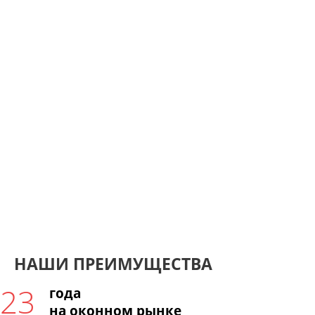
210 000
Семей готовы нас рекомендовать
90%
Клиентов намерены
снова обращаться к нам
НАШИ ПРЕИМУЩЕСТВА
23
года
на оконном рынке