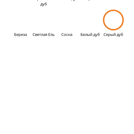
дуб
Береза
Светлая Ель
Сосна
Белый дуб
Серый дуб
Наши достижения за 21 год работы
287 375
Окон установлено за 21 год