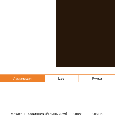
Создай окно
своей мечты
прямо сейчас
Мы стараемся предложить
своим покупателям
максимальные возможности для
оформления интерьера.Вы
можете выбрать подходящий
профиль Veka, указать размеры
и предпочтительное
исполнение: ламинация, цвет,
фурнитура. Мы изготовим
Ламинация
Цвет
Ручки
конструкции в сжатые сроки на
собственном производстве.
Махагон
Коричневый
Темный дуб
Орех
Осина