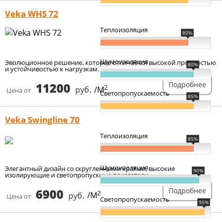
Veka WHS 72
Теплоизоляция
80%
Шумоизоляция
Эволюционное решение, которое отличается высокой прочностью
80%
и устойчивостью к нагрузкам.
11200
Подробнее
2
руб.
/М
Цена от
Светопропускаемость
85%
Veka Swingline 70
Теплоизоляция
85%
Шумоизоляция
Элегантный дизайн со скругленными краями, высокие
90%
изолирующие и светопропускные показатели.
6900
Подробнее
2
руб.
/М
Цена от
Светопропускаемость
95%