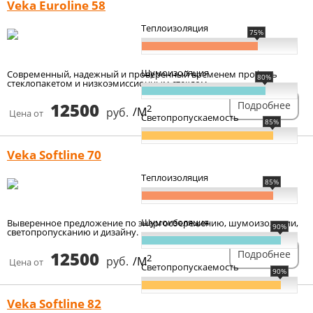
Veka Euroline 58
Теплоизоляция
75%
Шумоизоляция
Современный, надежный и проверенный временем профиль
80%
стеклопакетом и низкоэмиссионным стеклом.
12500
Подробнее
2
руб.
/М
Цена от
Светопропускаемость
85%
Veka Softline 70
Теплоизоляция
85%
Шумоизоляция
Выверенное предложение по энергосбережению, шумоизоляции,
90%
светопропусканию и дизайну.
12500
Подробнее
2
руб.
/М
Цена от
Светопропускаемость
90%
Veka Softline 82