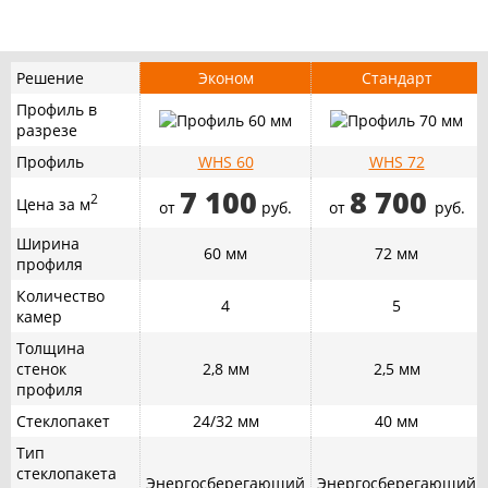
Решение
Эконом
Стандарт
Профиль в
разрезе
Профиль
WHS 60
WHS 72
7 100
8 700
2
Цена за м
от
руб.
от
руб.
Ширина
60 мм
72 мм
профиля
Количество
4
5
камер
Толщина
стенок
2,8 мм
2,5 мм
профиля
Стеклопакет
24/32 мм
40 мм
Тип
стеклопакета
Энергосберегающий
Энергосберегающий