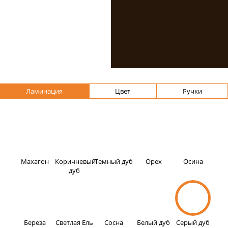
Мы стараемся предложить
своим покупателям
максимальные возможности для
оформления интерьера.Вы
можете выбрать подходящий
профиль Veka, указать размеры
и предпочтительное
исполнение: ламинация, цвет,
фурнитура. Мы изготовим
Ламинация
Цвет
Ручки
конструкции в сжатые сроки на
собственном производстве.
Махагон
Коричневый
Темный дуб
Орех
Осина
дуб
Береза
Светлая Ель
Сосна
Белый дуб
Серый дуб