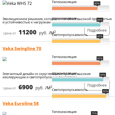
Теплоизоляция
80%
Шумоизоляция
Эволюционное решение, которое отличается высокой прочностью
80%
и устойчивостью к нагрузкам.
11200
Подробнее
2
руб.
/М
Цена от
Светопропускаемость
85%
Veka Swingline 70
Теплоизоляция
85%
Шумоизоляция
Элегантный дизайн со скругленными краями, высокие
90%
изолирующие и светопропускные показатели.
6900
Подробнее
2
руб.
/М
Цена от
Светопропускаемость
95%
Veka Euroline 58
Теплоизоляция
75%