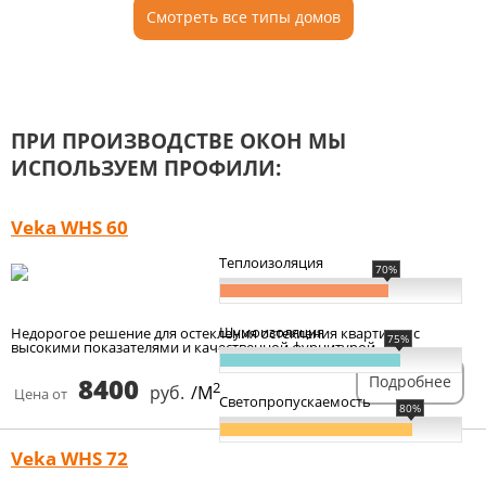
Смотреть все типы домов
ПРИ ПРОИЗВОДСТВЕ ОКОН МЫ
ИСПОЛЬЗУЕМ ПРОФИЛИ:
Veka WHS 60
Теплоизоляция
70%
Шумоизоляция
Недорогое решение для остекления остекления квартиры, с
75%
высокими показателями и качественной фурнитурой.
8400
Подробнее
2
руб.
/М
Цена от
Светопропускаемость
80%
Veka WHS 72