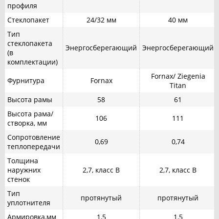
профиля
Стеклопакет
24/32 мм
40 мм
Тип
стеклопакета
Энергосберегающий
Энергосберегающий
(в
комплектации)
Fornax/ Ziegenia
Фурнитура
Fornax
Titan
Высота рамы
58
61
Высота рама/
106
111
створка, мм
Сопротовление
0,69
0,74
теплопередачи
Толщина
наружних
2,7, класс В
2,7, класс В
стенок
Тип
протянутый
протянутый
уплотнителя
Армировка,мм
1,5
1,5