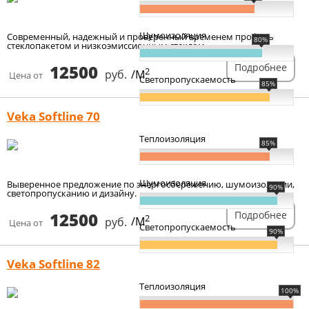
Шумоизоляция
Современный, надежный и проверенный временем профиль
80%
стеклопакетом и низкоэмиссионным стеклом.
12500
Подробнее
2
руб.
/М
Цена от
Светопропускаемость
85%
Veka Softline 70
Теплоизоляция
85%
Шумоизоляция
Выверенное предложение по энергосбережению, шумоизоляции,
90%
светопропусканию и дизайну.
12500
Подробнее
2
руб.
/М
Цена от
Светопропускаемость
90%
Veka Softline 82
Теплоизоляция
100%