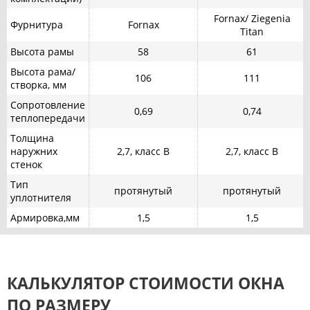
Fornax/ Ziegenia
Фурнитура
Fornax
Titan
Высота рамы
58
61
Высота рама/
106
111
створка, мм
Сопротовление
0,69
0,74
теплопередачи
Толщина
наружних
2,7, класс В
2,7, класс В
стенок
Тип
протянутый
протянутый
уплотнителя
Армировка,мм
1,5
1,5
КАЛЬКУЛЯТОР СТОИМОСТИ ОКНА
ПО РАЗМЕРУ