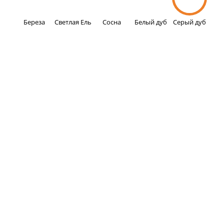
Береза
Светлая Ель
Сосна
Белый дуб
Серый дуб
Наши достижения за 21 год работы
287 375
Окон установлено за 21 год
210 000
Семей готовы нас рекомендовать