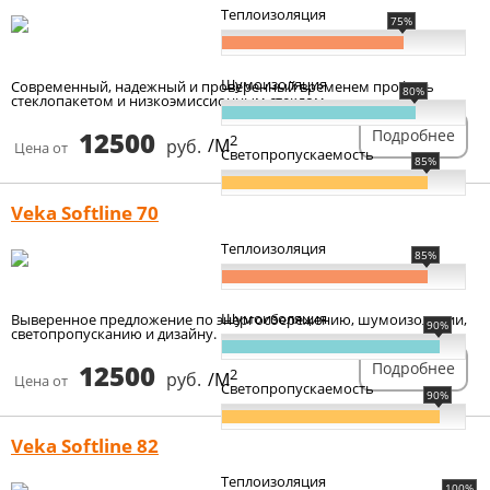
Теплоизоляция
75%
Шумоизоляция
Современный, надежный и проверенный временем профиль
80%
стеклопакетом и низкоэмиссионным стеклом.
12500
Подробнее
2
руб.
/М
Цена от
Светопропускаемость
85%
Veka Softline 70
Теплоизоляция
85%
Шумоизоляция
Выверенное предложение по энергосбережению, шумоизоляции,
90%
светопропусканию и дизайну.
12500
Подробнее
2
руб.
/М
Цена от
Светопропускаемость
90%
Veka Softline 82
Теплоизоляция
100%