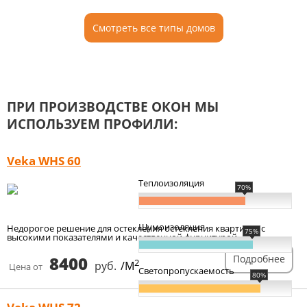
Смотреть все типы домов
ПРИ ПРОИЗВОДСТВЕ ОКОН МЫ
ИСПОЛЬЗУЕМ ПРОФИЛИ:
Veka WHS 60
Теплоизоляция
70%
Шумоизоляция
Недорогое решение для остекления остекления квартиры, с
75%
высокими показателями и качественной фурнитурой.
8400
Подробнее
2
руб.
/М
Цена от
Светопропускаемость
80%