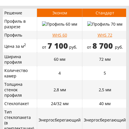
Решение
Эконом
Стандарт
Профиль в
разрезе
Профиль
WHS 60
WHS 72
7 100
8 700
2
Цена за м
от
руб.
от
руб.
Ширина
60 мм
72 мм
профиля
Количество
4
5
камер
Толщина
стенок
2,8 мм
2,5 мм
профиля
Стеклопакет
24/32 мм
40 мм
Тип
стеклопакета
Энергосберегающий
Энергосберегающий
(в
комплектации)