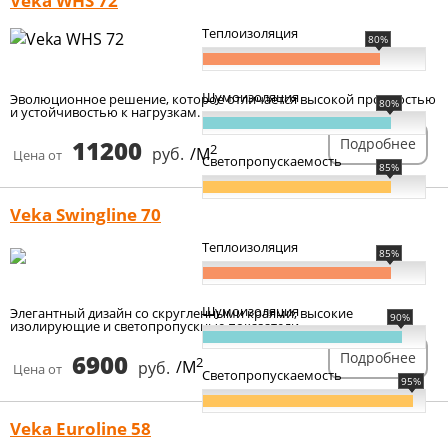
Veka WHS 72
Теплоизоляция
80%
Шумоизоляция
Эволюционное решение, которое отличается высокой прочностью
80%
и устойчивостью к нагрузкам.
11200
Подробнее
2
руб.
/М
Цена от
Светопропускаемость
85%
Veka Swingline 70
Теплоизоляция
85%
Шумоизоляция
Элегантный дизайн со скругленными краями, высокие
90%
изолирующие и светопропускные показатели.
6900
Подробнее
2
руб.
/М
Цена от
Светопропускаемость
95%
Veka Euroline 58