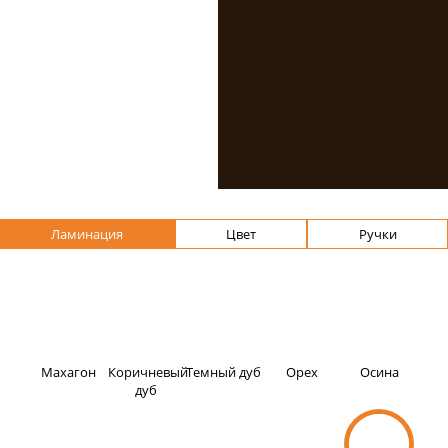
прямо сейчас
Мы стараемся предложить
своим покупателям
максимальные возможности для
оформления интерьера.Вы
можете выбрать подходящий
профиль Veka, указать размеры
и предпочтительное
исполнение: ламинация, цвет,
фурнитура. Мы изготовим
Ламинация
Цвет
Ручки
конструкции в сжатые сроки на
собственном производстве.
Махагон
Коричневый
Темный дуб
Орех
Осина
дуб