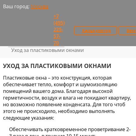
Ваш город:
Москва
+7
(495)
225-
Бес
Калькулятор
57-
Главная
Полезное об окнах
>
>
70
О пластиковых окнах
>
Уход за пластиковыми окнами
УХОД ЗА ПЛАСТИКОВЫМИ ОКНАМИ
Пластиковые окна – это конструкция, которая
обеспечивает тепло, комфорт и шумоизоляцию
помещений вашего дома. Благодаря высокой
герметичности, воздух и влага не покидают квартиру,
но возможно появление конденсата. Для того чтоб
этого не происходило, необходимо выполнять
следующие указания:
Обеспечивать кратковременное проветривание 2-
3 раза в день в течение 10-15 минут;