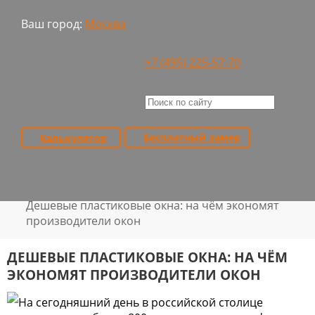
Ваш город:
Москва
Заявка на сервис
Онлайн-оплата
+7 (495) 225-57-70
+7 (495)
22-55-770
Пн. — Пт.: с 10:00 до 19:00,
Сб. — Вс.: с 10:00 до 19:00
Бесплатный замер
Калькулятор
Калькулятор
Бесплатный замер
Главная
Полезное об окнах
>
>
О пластиковых окнах
>
Дешевые пластиковые окна: на чём экономят
производители окон
ДЕШЕВЫЕ ПЛАСТИКОВЫЕ ОКНА: НА ЧЁМ
ЭКОНОМЯТ ПРОИЗВОДИТЕЛИ ОКОН
На сегодняшний день в российской столице