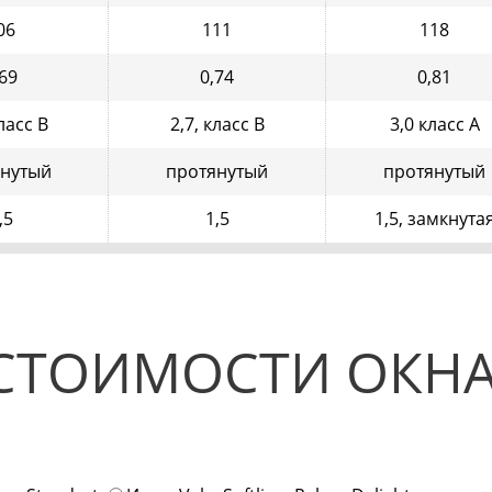
06
111
118
,69
0,74
0,81
класс В
2,7, класс В
3,0 класс А
янутый
протянутый
протянутый
,5
1,5
1,5, замкнута
СТОИМОСТИ ОКНА