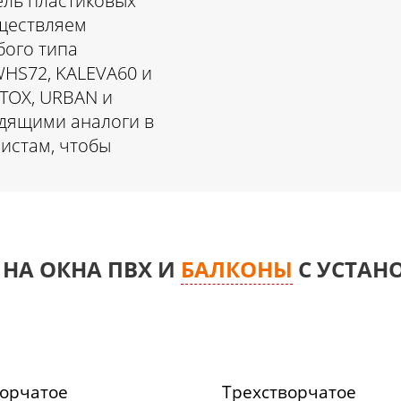
ель пластиковых
уществляем
бого типа
WHS72, KALEVA60 и
OTOX, URBAN и
одящими аналоги в
истам, чтобы
 НА ОКНА ПВХ И
БАЛКОНЫ
С УСТАН
ворчатое
Трехстворчатое