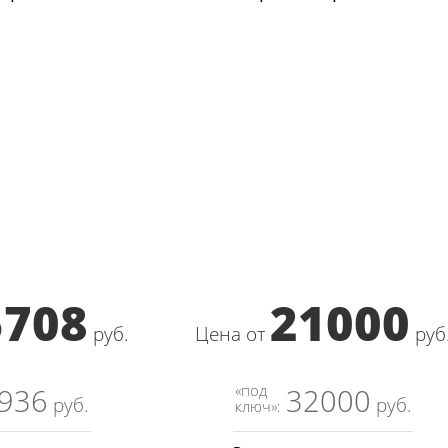
5708
21000
руб.
Цена от
руб
«под
936
32000
руб.
руб.
ключ»: