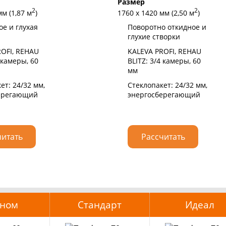
Размер
2
2
мм (1,87 м
)
1760 х 1420 мм (2,50 м
)
е и глухая
Поворотно откидное и
глухие створки
OFI, REHAU
KALEVA PROFI, REHAU
 камеры, 60
BLITZ: 3/4 камеры, 60
мм
ет: 24/32 мм,
Стеклопакет: 24/32 мм,
ерегающий
энергосберегающий
читать
Рассчитать
оном
Стандарт
Идеал