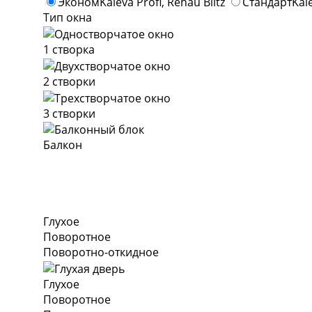
Эконом
Kaleva Profi, Rehau Blitz
Стандарт
Kal
Тип окна
1 створка
2 створки
3 створки
Балкон
Глухое
Поворотное
Поворотно-откидное
Глухое
Поворотное