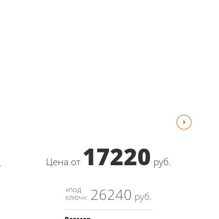
17220
Цена от
руб.
.
Цен
«под
26240
«п
руб.
ключ»:
кл