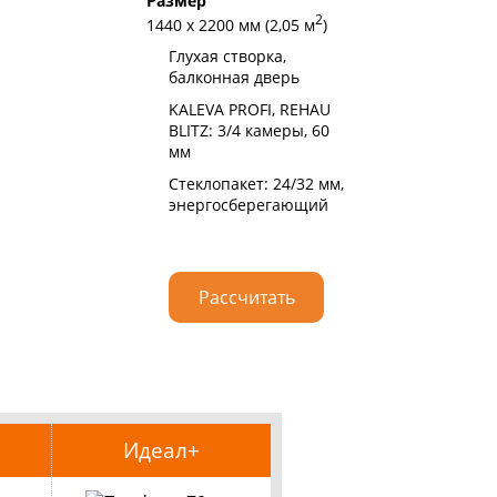
Размер
Ра
2
1440 х 2200 мм (2,05 м
)
60
Глухая створка,
балконная дверь
KALEVA PROFI, REHAU
BLITZ: 3/4 камеры, 60
мм
Стеклопакет: 24/32 мм,
энергосберегающий
Рассчитать
Идеал+