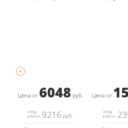
6048
1
Цена от
руб.
Цена от
«под
«под
9216
23
руб.
ключ»:
ключ»: