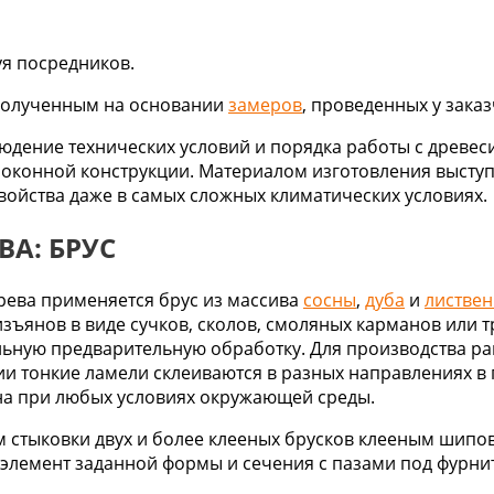
уя посредников.
 полученным на основании
замеров
, проведенных у заказ
юдение технических условий и порядка работы с древес
 оконной конструкции. Материалом изготовления выступ
ойства даже в самых сложных климатических условиях.
ВА: БРУС
рева применяется брус из массива
сосны
,
дуба
и
листве
зъянов в виде сучков, сколов, смоляных карманов или 
ьную предварительную обработку. Для производства ра
ии тонкие ламели склеиваются в разных направлениях в
на при любых условиях окружающей среды.
 стыковки двух и более клееных брусков клееным шипо
 элемент заданной формы и сечения с пазами под фурнит